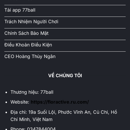
Tải app 77ball
Trách Nhiệm Người Chơi
Chính Sách Bảo Mật
Điều Khoản Điều Kiện
CEO Hoàng Thùy Ngân
VỀ CHÚNG TÔI
Thương hiệu: 77ball
Website:
https://floractive.ru.com/
Địa chỉ: 19a Suối Lội, Phước Vĩnh An, Củ Chi, Hồ
Chí Minh, Việt Nam
Phone: 0347844004