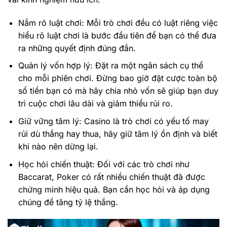
Nắm rõ luật chơi: Mỗi trò chơi đều có luật riêng việc
hiểu rõ luật chơi là bước đầu tiên để bạn có thể đưa
ra những quyết định đúng đắn.
Quản lý vốn hợp lý: Đặt ra một ngân sách cụ thể
cho mỗi phiên chơi. Đừng bao giờ đặt cược toàn bộ
số tiền bạn có mà hãy chia nhỏ vốn sẽ giúp bạn duy
trì cuộc chơi lâu dài và giảm thiểu rủi ro.
Giữ vững tâm lý: Casino là trò chơi có yếu tố may
rủi dù thắng hay thua, hãy giữ tâm lý ổn định và biết
khi nào nên dừng lại.
Học hỏi chiến thuật: Đối với các trò chơi như
Baccarat, Poker có rất nhiều chiến thuật đã được
chứng minh hiệu quả. Bạn cần học hỏi và áp dụng
chúng để tăng tỷ lệ thắng.