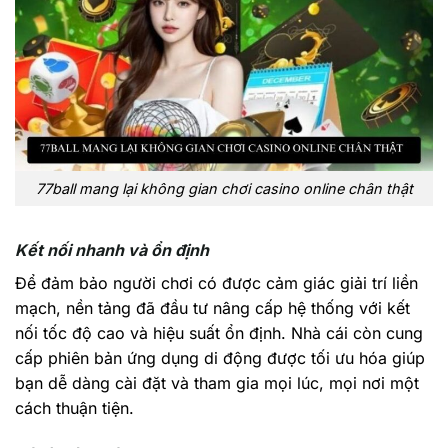
77ball mang lại không gian chơi casino online chân thật
Kết nối nhanh và ổn định
Để đảm bảo người chơi có được cảm giác giải trí liền
mạch, nền tảng đã đầu tư nâng cấp hệ thống với kết
nối tốc độ cao và hiệu suất ổn định. Nhà cái còn cung
cấp phiên bản ứng dụng di động được tối ưu hóa giúp
bạn dễ dàng cài đặt và tham gia mọi lúc, mọi nơi một
cách thuận tiện.