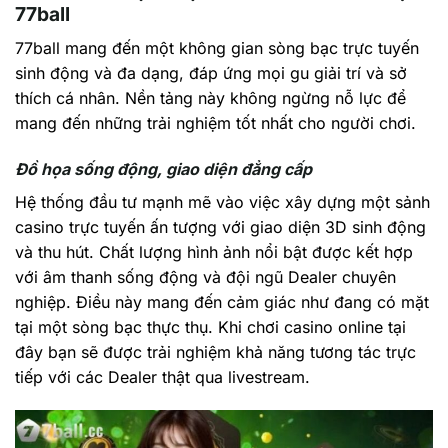
77ball
77ball mang đến một không gian sòng bạc trực tuyến
sinh động và đa dạng, đáp ứng mọi gu giải trí và sở
thích cá nhân. Nền tảng này không ngừng nỗ lực để
mang đến những trải nghiệm tốt nhất cho người chơi.
Đồ họa sống động, giao diện đẳng cấp
Hệ thống đầu tư mạnh mẽ vào việc xây dựng một sảnh
casino trực tuyến ấn tượng với giao diện 3D sinh động
và thu hút. Chất lượng hình ảnh nổi bật được kết hợp
với âm thanh sống động và đội ngũ Dealer chuyên
nghiệp. Điều này mang đến cảm giác như đang có mặt
tại một sòng bạc thực thụ. Khi chơi casino online tại
đây bạn sẽ được trải nghiệm khả năng tương tác trực
tiếp với các Dealer thật qua livestream.