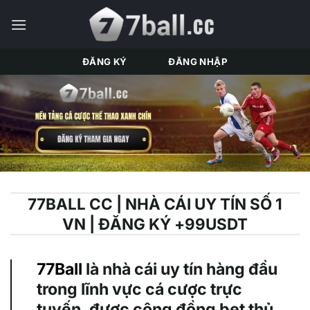
Bỏ
qua
nội
dung
ĐĂNG KÝ
ĐĂNG NHẬP
77BALL CC | NHÀ CÁI UY TÍN SỐ 1
VN | ĐĂNG KÝ +99USDT
77Ball
là nhà cái uy tín hàng đầu
trong lĩnh vực cá cược trực
tuyến, được cộng đồng bet thủ