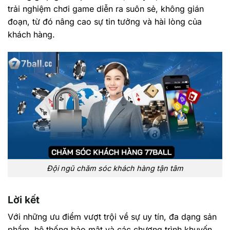
trải nghiệm chơi game diễn ra suôn sẻ, không gián
đoạn, từ đó nâng cao sự tin tưởng và hài lòng của
khách hàng.
Đội ngũ chăm sóc khách hàng tận tâm
Lời kết
Với những ưu điểm vượt trội về sự uy tín, đa dạng sản
phẩm, hệ thống bảo mật và các chương trình khuyến