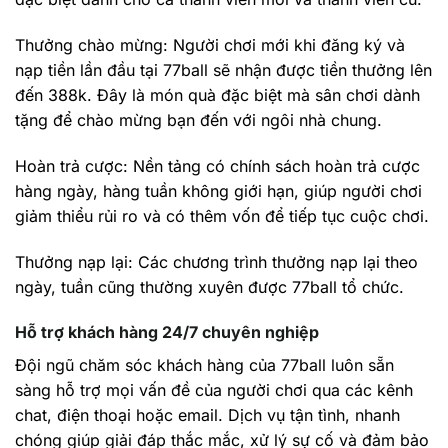
Thưởng chào mừng: Người chơi mới khi đăng ký và
nạp tiền lần đầu tại 77ball sẽ nhận được tiền thưởng lên
đến 388k. Đây là món quà đặc biệt mà sân chơi dành
tặng để chào mừng bạn đến với ngôi nhà chung.
Hoàn trả cược: Nền tảng có chính sách hoàn trả cược
hàng ngày, hàng tuần không giới hạn, giúp người chơi
giảm thiểu rủi ro và có thêm vốn để tiếp tục cuộc chơi.
Thưởng nạp lại: Các chương trình thưởng nạp lại theo
ngày, tuần cũng thường xuyên được 77ball tổ chức.
Hỗ trợ khách hàng 24/7 chuyên nghiệp
Đội ngũ chăm sóc khách hàng của 77ball luôn sẵn
sàng hỗ trợ mọi vấn đề của người chơi qua các kênh
chat, điện thoại hoặc email. Dịch vụ tận tình, nhanh
chóng giúp giải đáp thắc mắc, xử lý sự cố và đảm bảo