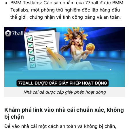
BMM Testlabs: Các sản phẩm của 77ball được BMM
Testlabs, một phòng thử nghiệm độc lập hàng đầu
thế giới, chứng nhận về tính công bằng và an toàn.
Nhà cái đã được cấp giấy phép hoạt động
Khám phá link vào nhà cái chuẩn xác, không
bị chặn
Để vào nhà cái một cách an toàn và không bị chặn,