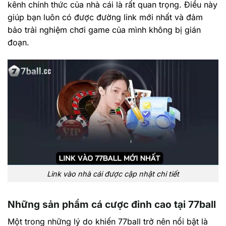
kênh chính thức của nhà cái là rất quan trọng. Điều này
giúp bạn luôn có được đường link mới nhất và đảm
bảo trải nghiệm chơi game của mình không bị gián
đoạn.
Link vào nhà cái được cập nhật chi tiết
Những sản phẩm cá cược đỉnh cao tại 77ball
Một trong những lý do khiến 77ball trở nên nổi bật là