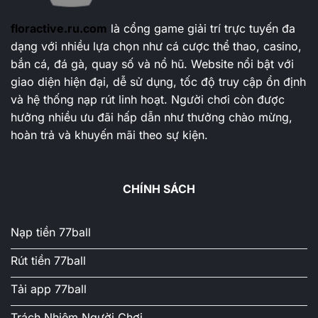
floractive.ru.com
là cổng game giải trí trực tuyến đa
dạng với nhiều lựa chọn như cá cược thể thao, casino,
bắn cá, đá gà, quay số và nổ hũ. Website nổi bật với
giao diện hiện đại, dễ sử dụng, tốc độ truy cập ổn định
và hệ thống nạp rút linh hoạt. Người chơi còn được
hưởng nhiều ưu đãi hấp dẫn như thưởng chào mừng,
hoàn trả và khuyến mãi theo sự kiện.
CHÍNH SÁCH
Nạp tiền 77ball
Rút tiền 77ball
Tải app 77ball
Trách Nhiệm Người Chơi