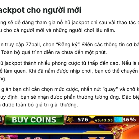
ackpot cho người mới
g sẽ dễ dàng tham gia nổ hũ jackpot chỉ sau vài thao tác
i ưu cho cả người mới và những người chơi lâu năm.
n truy cập 77ball, chọn “Đăng ký”. Điền các thông tin cơ b
 Toàn bộ quá trình diễn ra chưa đến một phút.
ũ jackpot thành nhiều phòng cược từ thấp đến cao. Nếu là
ể làm quen. Khi đã nắm được nhịp chơi, bạn có thể chuyển
ng.
 giản bạn chỉ cần chọn mức cược, nhấn nút “quay” và chờ 
quy định, bạn sẽ nhận được phần thưởng tương ứng. Đặc biệ
 được toàn bộ giá trị giải thưởng.