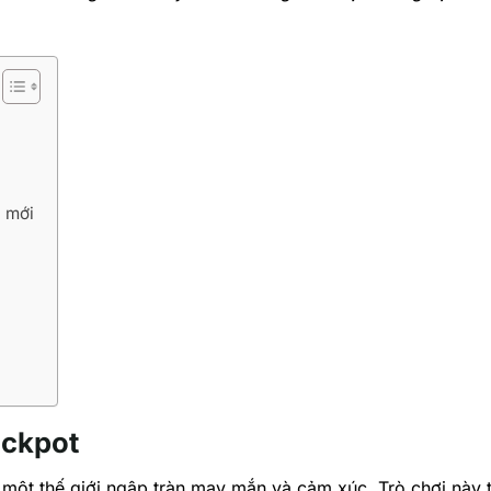
i mới
ackpot
 một thế giới ngập tràn may mắn và cảm xúc. Trò chơi này t