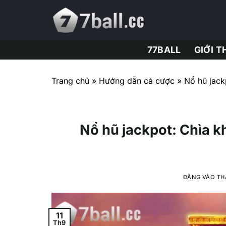
Bỏ
qua
nội
dung
77BALL
GIỚI T
Trang chủ
»
Hướng dẫn cá cược
»
Nổ hũ jack
Nổ hũ jackpot: Chìa k
ĐĂNG VÀO
TH
11
Th9