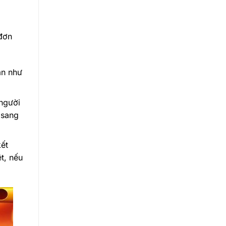
 đơn
ản như
 người
 sang
kết
t, nếu