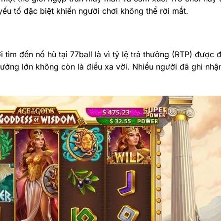
yếu tố đặc biệt khiến người chơi không thể rời mắt.
tìm đến nổ hũ tại 77ball là vì tỷ lệ trả thưởng (RTP) được 
hưởng lớn không còn là điều xa vời. Nhiều người đã ghi nhậ