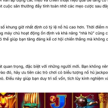
một cuộc săn thưởng đầy tính toán nhờ các mẹo cược sau đâ
số khung giờ nhất định có tỷ lệ nổ hũ cao hơn. Thời điểm 
hống máy chủ hoạt động ổn định và khả năng “nhả hũ” cũng 
ó thể giúp bạn tăng đáng kể cơ hội chiến thắng mà không 
ật quan trọng, đặc biệt với những người mới. Bạn không nê
ào đó, hãy ưu tiên các trò chơi có biểu tượng nổ hũ jackpo
ỏ. Điều này giúp bạn duy trì số vốn, tích lũy kinh nghiệm v