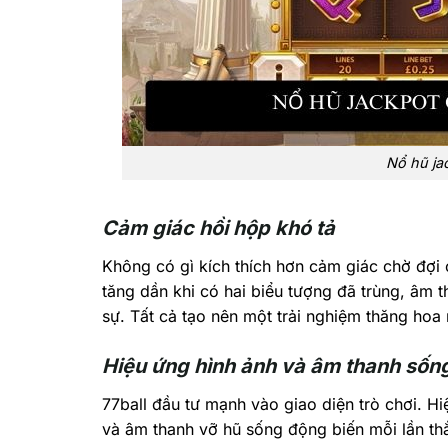
Nổ hũ ja
Cảm giác hồi hộp khó tả
Không có gì kích thích hơn cảm giác chờ đợi 
tăng dần khi có hai biểu tượng đã trùng, âm 
sự. Tất cả tạo nên một trải nghiệm thăng hoa 
Hiệu ứng hình ảnh và âm thanh sốn
77ball đầu tư mạnh vào giao diện trò chơi. 
và âm thanh vỡ hũ sống động biến mỗi lần thắ