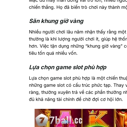
chiến thắng. Họ đã biến trò chơi này thành 
Săn khung giờ vàng
Nhiều người chơi lâu năm nhận thấy rằng một 
thường là khi lượng người chơi ít, giúp hệ t
hơn. Việc tận dụng những “khung giờ vàng” c
tiêu tốn quá nhiều vốn.
Lựa chọn game slot phù hợp
Lựa chọn game slot phù hợp là một chiến thu
những game slot có cấu trúc phức tạp. Thay v
ràng, thường xuyên trả về các phần thưởng nh
đủ khả năng tài chính để chờ đợi cơ hội lớn.