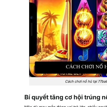
Cách chơi nổ hũ tại 77ba
Bí quyết tăng cơ hội trúng n
Mặc dù may mắn đóng vai trò lớn, nhiều ngườ