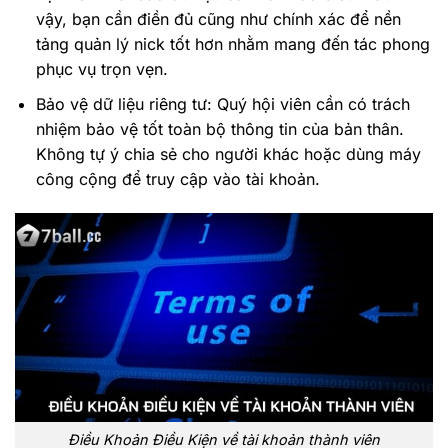
vậy, bạn cần điền đủ cũng như chính xác để nền
tảng quản lý nick tốt hơn nhằm mang đến tác phong
phục vụ trọn vẹn.
Bảo vệ dữ liệu riêng tư: Quý hội viên cần có trách
nhiệm bảo vệ tốt toàn bộ thông tin của bản thân.
Không tự ý chia sẻ cho người khác hoặc dùng máy
công cộng để truy cập vào tài khoản.
Điều Khoản Điều Kiện về tài khoản thành viên