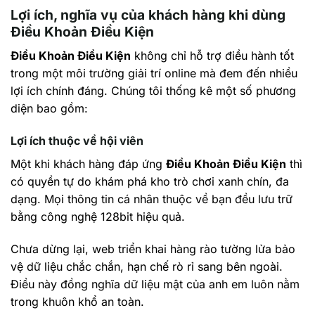
Lợi ích, nghĩa vụ của khách hàng khi dùng
Điều Khoản Điều Kiện
Điều Khoản Điều Kiện
không chỉ hỗ trợ điều hành tốt
trong một môi trường giải trí online mà đem đến nhiều
lợi ích chính đáng. Chúng tôi thống kê một số phương
diện bao gồm:
Lợi ích thuộc về hội viên
Một khi khách hàng đáp ứng
Điều Khoản Điều Kiện
thì
có quyền tự do khám phá kho trò chơi xanh chín, đa
dạng. Mọi thông tin cá nhân thuộc về bạn đều lưu trữ
bằng công nghệ 128bit hiệu quả.
Chưa dừng lại, web triển khai hàng rào tường lửa bảo
vệ dữ liệu chắc chắn, hạn chế rò rỉ sang bên ngoài.
Điều này đồng nghĩa dữ liệu mật của anh em luôn nằm
trong khuôn khổ an toàn.