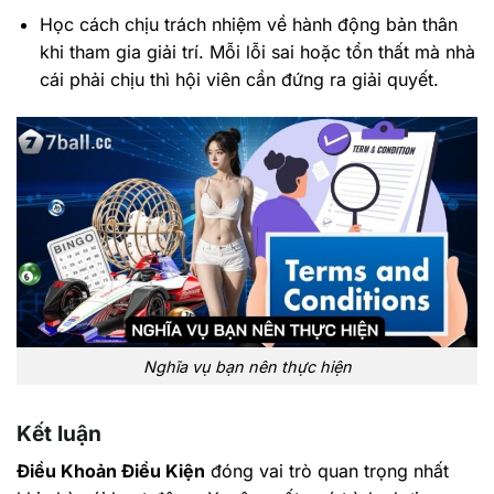
Học cách chịu trách nhiệm về hành động bản thân
khi tham gia giải trí. Mỗi lỗi sai hoặc tổn thất mà nhà
cái phải chịu thì hội viên cần đứng ra giải quyết.
Nghĩa vụ bạn nên thực hiện
Kết luận
Điều Khoản Điều Kiện
đóng vai trò quan trọng nhất