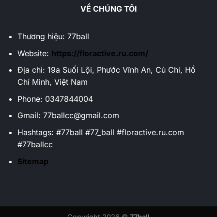
VỀ CHÚNG TÔI
Thương hiệu: 77ball
Website:
https://floractive.ru.com/
Địa chỉ: 19a Suối Lội, Phước Vĩnh An, Củ Chi, Hồ
Chí Minh, Việt Nam
Phone: 0347844004
Gmail:
77ballcc@gmail.com
Hashtags:
#77ball #77_ball #floractive.ru.com
#77ballcc
Sitemap
Copyright 2026 ©
77ball