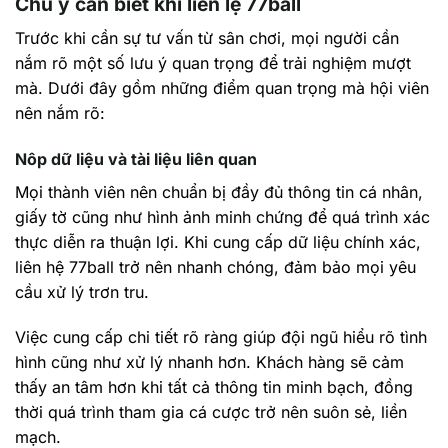
Chú ý cần biết khi liên lệ 77ball
Trước khi cần sự tư vấn từ sân chơi, mọi người cần
nắm rõ một số lưu ý quan trọng để trải nghiệm mượt
mà. Dưới đây gồm những điểm quan trọng mà hội viên
nên nắm rõ:
Nôp dữ liệu và tài liệu liên quan
Mọi thành viên nên chuẩn bị đầy đủ thông tin cá nhân,
giấy tờ cũng như hình ảnh minh chứng để quá trình xác
thực diễn ra thuận lợi. Khi cung cấp dữ liệu chính xác,
liên hệ 77ball trở nên nhanh chóng, đảm bảo mọi yêu
cầu xử lý trơn tru.
Việc cung cấp chi tiết rõ ràng giúp đội ngũ hiểu rõ tình
hình cũng như xử lý nhanh hơn. Khách hàng sẽ cảm
thấy an tâm hơn khi tất cả thông tin minh bạch, đồng
thời quá trình tham gia cá cược trở nên suôn sẻ, liền
mạch.