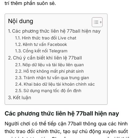
trí thêm phần suôn sẻ.
Nội dung
Các phương thức liên hệ 77ball hiện nay
Hình thức trao đổi Live chat
Kênh tư vấn Facebook
Cổng kết nối Telegram
Chú ý cần biết khi liên lệ 77ball
Nôp dữ liệu và tài liệu liên quan
Hỗ trợ không mất phí phát sinh
Tránh nhận tư vấn qua trung gian
Khai báo dữ liệu tài khoản chính xác
Sử dụng mạng tốc độ ổn định
Kết luận
Các phương thức liên hệ 77ball hiện nay
Người chơi có thể tiếp cận 77ball thông qua các hình
thức trao đổi chính thức, tạo sự chủ động xuyên suốt