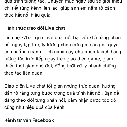
quá trình tương tác. Chuyên mục ngay sau sẽ giới thiệu
chi tiết từng kênh liên lạc, giúp anh em nắm rõ cách
thức kết nối hiệu quả:
Hình thức trao đổi Live chat
Liên hệ 77ball qua Live chat nổi bật với khả năng phản
hồi ngay lập tức, lý tưởng cho những ai cần giải quyết
tình huống nhanh. Tính năng này cho phép khách hàng
tương tác trực tiếp ngay trên giao diện game, giảm
thiểu thời gian chờ đợi, đồng thời xử lý nhanh những
thao tác liên quan.
Giao diện Live chat tối giản nhưng trực quan, hướng
dẫn rõ ràng từng bước trong quá trình kết nối. Bạn dễ
dàng theo dõi từng phản hồi, cảm nhận được tốc độ
cũng như hiệu quả của kênh.
Kênh tư vấn Facebook