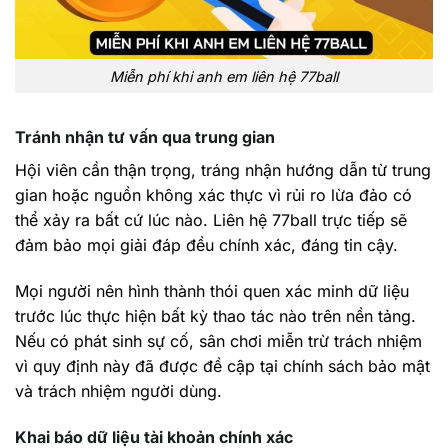
Miễn phí khi anh em liên hệ 77ball
Tránh nhận tư vấn qua trung gian
Hội viên cần thận trọng, tráng nhận hướng dẫn từ trung
gian hoặc nguồn không xác thực vì rủi ro lừa đảo có
thể xảy ra bất cứ lúc nào. Liên hệ 77ball trực tiếp sẽ
đảm bảo mọi giải đáp đều chính xác, đáng tin cậy.
Mọi người nên hình thành thói quen xác minh dữ liệu
trước lúc thực hiện bất kỳ thao tác nào trên nền tảng.
Nếu có phát sinh sự cố, sân chơi miễn trừ trách nhiệm
vì quy định này đã được đề cập tại chính sách bảo mật
và trách nhiệm người dùng.
Khai báo dữ liệu tài khoản chính xác