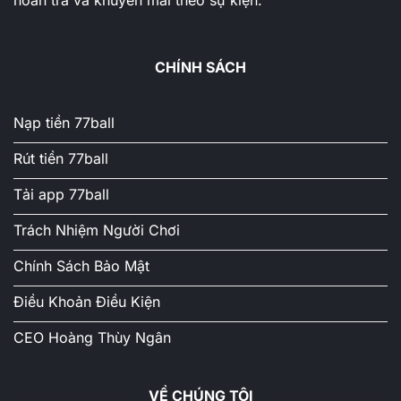
CHÍNH SÁCH
Nạp tiền 77ball
Rút tiền 77ball
Tải app 77ball
Trách Nhiệm Người Chơi
Chính Sách Bảo Mật
Điều Khoản Điều Kiện
CEO Hoàng Thùy Ngân
VỀ CHÚNG TÔI