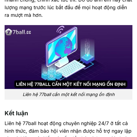
lượng mạng trước lúc bắt đầu để mọi hoạt động diễn
ra mượt mà hơn.
Liên hệ 77ball cần một kết nối mạng ổn định
Kết luận
Liên hệ 77ball hoạt động chuyên nghiệp 24/7 ở tất cả
hình thức, đảm bảo hội viên nhận được hỗ trợ ngay lập