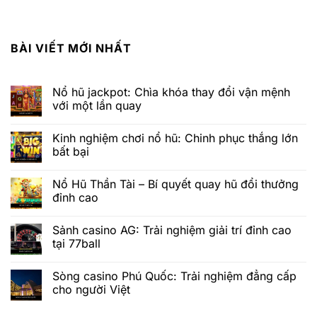
BÀI VIẾT MỚI NHẤT
Nổ hũ jackpot: Chìa khóa thay đổi vận mệnh
với một lần quay
Kinh nghiệm chơi nổ hũ: Chinh phục thắng lớn
bất bại
Nổ Hũ Thần Tài – Bí quyết quay hũ đổi thưởng
đỉnh cao
Sảnh casino AG: Trải nghiệm giải trí đỉnh cao
tại 77ball
Sòng casino Phú Quốc: Trải nghiệm đẳng cấp
cho người Việt