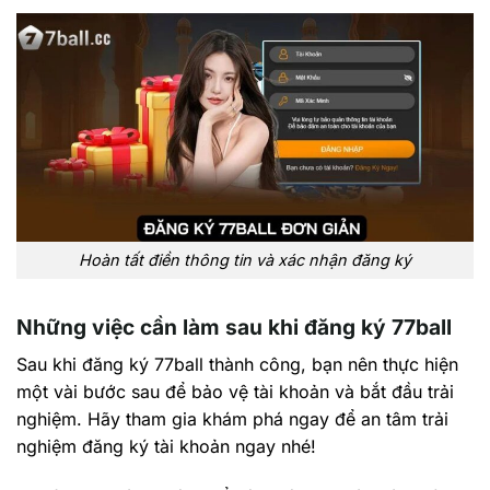
Hoàn tất điền thông tin và xác nhận đăng ký
Những việc cần làm sau khi đăng ký 77ball
Sau khi đăng ký 77ball thành công, bạn nên thực hiện
một vài bước sau để bảo vệ tài khoản và bắt đầu trải
nghiệm. Hãy tham gia khám phá ngay để an tâm trải
nghiệm đăng ký tài khoản ngay nhé!