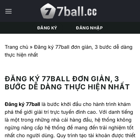
Bỏ
qua
nội
dung
ĐĂNG KÝ
ĐĂNG NHẬP
Trang chủ
»
Đăng ký 77ball đơn giản, 3 bước dễ dàng
thực hiện nhất
ĐĂNG KÝ 77BALL ĐƠN GIẢN, 3
BƯỚC DỄ DÀNG THỰC HIỆN NHẤT
Đăng ký 77ball
là bước khởi đầu cho hành trình khám
phá thế giới giải trí trực tuyến đỉnh cao. Với danh tiếng
là một trong những nhà cái hàng đầu, hệ thống không
ngừng nâng cấp hệ thống để mang đến trải nghiệm tốt
nhất cho người dùng. Quy trình tạo tài khoản được thiết