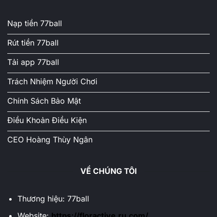
Nạp tiền 77ball
Rút tiền 77ball
Tải app 77ball
Trách Nhiệm Người Chơi
Chính Sách Bảo Mật
Điều Khoản Điều Kiện
CEO Hoàng Thùy Ngân
VỀ CHÚNG TÔI
Thương hiệu: 77ball
Website:
https://floractive.ru.com/