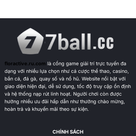
floractive.ru.com
là cổng game giải trí trực tuyến đa
dạng với nhiều lựa chọn như cá cược thể thao, casino,
bắn cá, đá gà, quay số và nổ hũ. Website nổi bật với
giao diện hiện đại, dễ sử dụng, tốc độ truy cập ổn định
và hệ thống nạp rút linh hoạt. Người chơi còn được
hưởng nhiều ưu đãi hấp dẫn như thưởng chào mừng,
hoàn trả và khuyến mãi theo sự kiện.
CHÍNH SÁCH